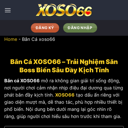
Bỏ
qua
nội
dung
ĐĂNG KÝ
ĐĂNG NHẬP
Home
-
Bắn Cá xoso66
Bắn Cá XOSO66 –
Trải Nghiệm Săn
Boss Biển Sâu Đầy Kịch Tính
Bắn cá XOSO66
mở ra không gian giải trí sống động,
nơi người chơi cảm nhận nhịp điệu đại dương qua từng
phát bắn đầy kịch tính.
XOSO66
tạo dấu ấn riêng với
giao diện mượt mà, dễ thao tác, phù hợp nhiều thiết bị
phổ biến. Nội dung bên dưới mang lại góc nhìn rõ
ràng, giúp người chơi hiểu sâu hơn trước khi tham gia.