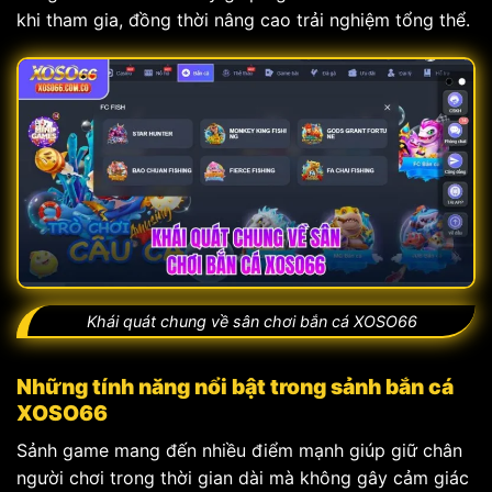
khi tham gia, đồng thời nâng cao trải nghiệm tổng thể.
Khái quát chung về sân chơi bắn cá XOSO66
Những tính năng nổi bật trong sảnh bắn cá
XOSO66
Sảnh game mang đến nhiều điểm mạnh giúp giữ chân
người chơi trong thời gian dài mà không gây cảm giác