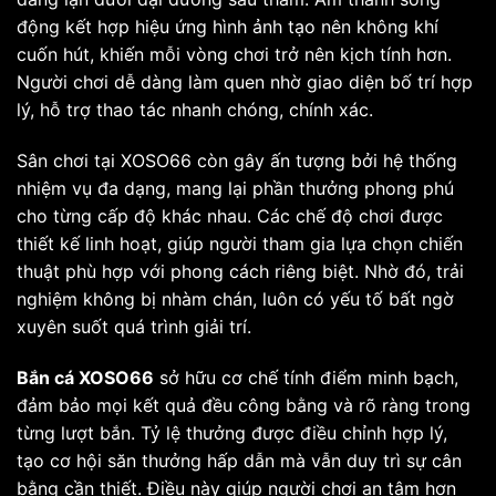
động kết hợp hiệu ứng hình ảnh tạo nên không khí
cuốn hút, khiến mỗi vòng chơi trở nên kịch tính hơn.
Người chơi dễ dàng làm quen nhờ giao diện bố trí hợp
lý, hỗ trợ thao tác nhanh chóng, chính xác.
Sân chơi tại XOSO66
còn gây ấn tượng bởi hệ thống
nhiệm vụ đa dạng, mang lại phần thưởng phong phú
cho từng cấp độ khác nhau. Các chế độ chơi được
thiết kế linh hoạt, giúp người tham gia lựa chọn chiến
thuật phù hợp với phong cách riêng biệt. Nhờ đó, trải
nghiệm không bị nhàm chán, luôn có yếu tố bất ngờ
xuyên suốt quá trình giải trí.
Bắn cá XOSO66
sở hữu cơ chế tính điểm minh bạch,
đảm bảo mọi kết quả đều công bằng và rõ ràng trong
từng lượt bắn. Tỷ lệ thưởng được điều chỉnh hợp lý,
tạo cơ hội săn thưởng hấp dẫn mà vẫn duy trì sự cân
bằng cần thiết. Điều này giúp người chơi an tâm hơn