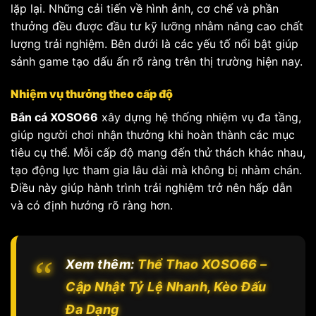
lặp lại. Những cải tiến về hình ảnh, cơ chế và phần
thưởng đều được đầu tư kỹ lưỡng nhằm nâng cao chất
lượng trải nghiệm. Bên dưới là các yếu tố nổi bật giúp
sảnh game tạo dấu ấn rõ ràng trên thị trường hiện nay.
Nhiệm vụ thưởng theo cấp độ
Bắn cá XOSO66
xây dựng hệ thống nhiệm vụ đa tầng,
giúp người chơi nhận thưởng khi hoàn thành các mục
tiêu cụ thể. Mỗi cấp độ mang đến thử thách khác nhau,
tạo động lực tham gia lâu dài mà không bị nhàm chán.
Điều này giúp hành trình trải nghiệm trở nên hấp dẫn
và có định hướng rõ ràng hơn.
Xem thêm:
Thể Thao XOSO66 –
Cập Nhật Tỷ Lệ Nhanh, Kèo Đấu
Đa Dạng