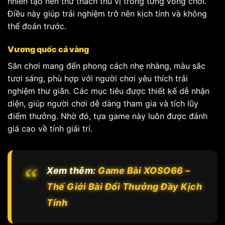
nhiên tạo nên thử thách thú vị trong từng vòng chơi.
Điều này giúp trải nghiệm trở nên kịch tính và không
thể đoán trước.
Vương quốc cá vàng
Sân chơi mang đến phong cách nhẹ nhàng, màu sắc
tươi sáng, phù hợp với người chơi yêu thích trải
nghiệm thư giãn. Các mục tiêu được thiết kế dễ nhận
diện, giúp người chơi dễ dàng tham gia và tích lũy
điểm thưởng. Nhờ đó, tựa game này luôn được đánh
giá cao về tính giải trí.
Xem thêm:
Game Bài XOSO66 –
Thế Giới Bài Đổi Thưởng Đầy Kịch
Tính