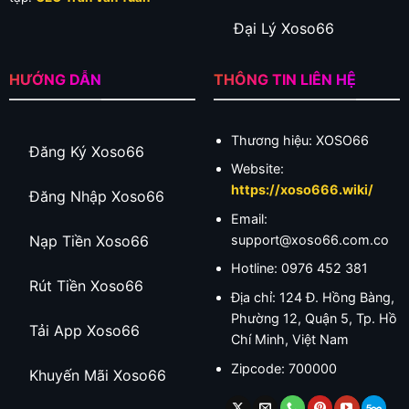
Đại Lý Xoso66
HƯỚNG DẪN
THÔNG TIN LIÊN HỆ
Thương hiệu: XOSO66
Đăng Ký Xoso66
Website:
https://xoso666.wiki/
Đăng Nhập Xoso66
Email:
Nạp Tiền Xoso66
support@xoso66.com.co
Hotline: 0976 452 381
Rút Tiền Xoso66
Địa chỉ: 124 Đ. Hồng Bàng,
Phường 12, Quận 5, Tp. Hồ
Tải App Xoso66
Chí Minh, Việt Nam
Zipcode: 700000
Khuyến Mãi Xoso66