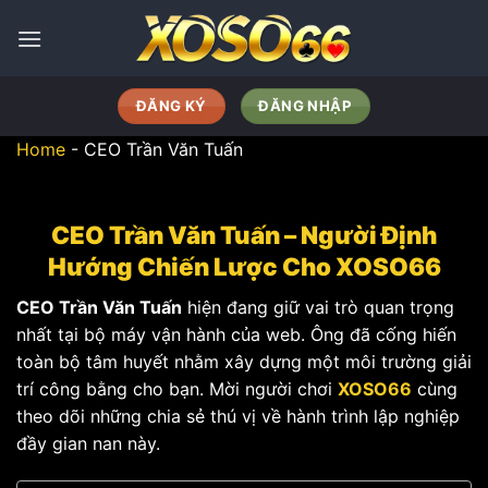
Bỏ
qua
nội
dung
ĐĂNG KÝ
ĐĂNG NHẬP
Home
-
CEO Trần Văn Tuấn
CEO Trần Văn Tuấn – Người Định
Hướng Chiến Lược Cho XOSO66
CEO Trần Văn Tuấn
hiện đang giữ vai trò quan trọng
nhất tại bộ máy vận hành của web. Ông đã cống hiến
toàn bộ tâm huyết nhằm xây dựng một môi trường giải
trí công bằng cho bạn. Mời người chơi
XOSO66
cùng
theo dõi những chia sẻ thú vị về hành trình lập nghiệp
đầy gian nan này.