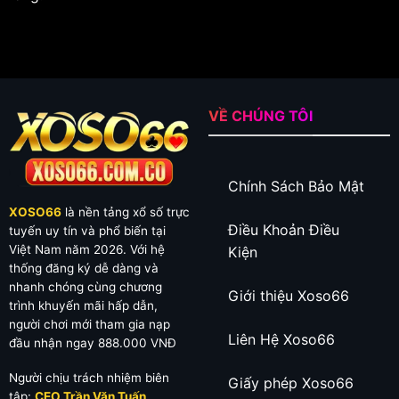
VỀ CHÚNG TÔI
Chính Sách Bảo Mật
XOSO66
là nền tảng xổ số trực
Điều Khoản Điều
tuyến uy tín và phổ biến tại
Việt Nam năm 2026. Với hệ
Kiện
thống đăng ký dễ dàng và
nhanh chóng cùng chương
Giới thiệu Xoso66
trình khuyến mãi hấp dẫn,
người chơi mới tham gia nạp
Liên Hệ Xoso66
đầu nhận ngay 888.000 VNĐ
Người chịu trách nhiệm biên
Giấy phép Xoso66
tập:
CEO Trần Văn Tuấn