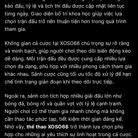
kèo đấu, tỷ lệ và lịch thi đấu được cập nhật liên tục
từng ngày. Giao diện bố trí khoa học giúp việc lựa
chọn trận đấu trở nên thuận tiện hơn trong quá trình
tham gia.
Không gian cá cược tại XOSO66 chú trọng sự rõ ràng
và minh bạch, giúp người chơi theo dõi biến động kèo
dễ dàng. Mỗi trận đấu đều được cung cấp nhiều lựa
chọn đa dạng, phù hợp với nhiều phong cách tham gia
khác nhau. Sảnh cược cũng tối ưu tốc độ xử lý để hạn
chế tình trạng gián đoạn khi theo dõi trực tiếp.
Ngoài ra, sảnh còn tích hợp nhiều giải đấu lớn như
bóng đá, bóng rổ và quần vợt với tỷ lệ cạnh tranh.
Người chơi có thể tham gia nhanh chóng mà không
cần thao tác phức tạp, tiết kiệm thời gian đáng kể.
Nhờ vậy,
thể thao XOSO66
trở thành lựa chọn phù
hợp cho những ai yêu thích sự linh hoạt trong cá cược.