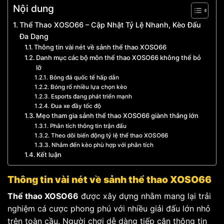
Nội dung
Thể Thao XOSO66 – Cập Nhật Tỷ Lệ Nhanh, Kèo Đấu
Đa Dạng
Thông tin vài nét về sảnh thể thao XOSO66
Danh mục các bộ môn thể thao XOSO66 không thể bỏ
lỡ
Bóng đá quốc tế hấp dẫn
Bóng rổ nhiều lựa chọn kèo
Esports đang phát triển mạnh
Đua xe đầy tốc độ
Mẹo tham gia sảnh thể thao XOSO66 giành thắng lớn
Phân tích thông tin trận đấu
Theo dõi biến động tỷ lệ thể thao XOSO66
Nhắm đến kèo phù hợp với phân tích
Kết luận
Thông tin vài nét về sảnh thể thao XOSO66
Thể thao XOSO66
được xây dựng nhằm mang lại trải
nghiệm cá cược phong phú với nhiều giải đấu lớn nhỏ
trên toàn cầu. Người chơi dễ dàng tiếp cận thông tin