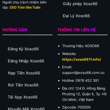
Người chịu trách nhiệm biên
Giấy phép Xoso66
tập:
CEO Trần Văn Tuấn
Đại Lý Xoso66
HƯỚNG DẪN
THÔNG TIN LIÊN HỆ
Thương hiệu: XOSO66
Đăng Ký Xoso66
Website:
https://xoso6611.info/
Đăng Nhập Xoso66
Email:
Nạp Tiền Xoso66
support@xoso66.com.co
Hotline: 0976 452 381
Rút Tiền Xoso66
Địa chỉ: 124 Đ. Hồng Bàng,
Phường 12, Quận 5, Tp. Hồ
Tải App Xoso66
Chí Minh, Việt Nam
Zipcode: 700000
Khuyến Mãi Xoso66