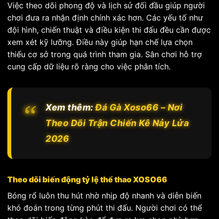
Việc theo dõi phong độ và lịch sử đối đầu giúp người
chơi đưa ra nhận định chính xác hơn. Các yếu tố như
đội hình, chiến thuật và điều kiện thi đấu đều cần được
xem xét kỹ lưỡng. Điều này giúp hạn chế lựa chọn
thiếu cơ sở trong quá trình tham gia. Sân chơi hỗ trợ
cung cấp dữ liệu rõ ràng cho việc phân tích.
Xem thêm:
Đá Gà Xoso66 – Nơi
Theo Dõi Trận Chiến Kê Nảy Lửa
2026
Theo dõi biến động tỷ lệ thể thao XOSO66
Bóng rổ luôn thu hút nhờ nhịp độ nhanh và diễn biến
khó đoán trong từng phút thi đấu. Người chơi có thể