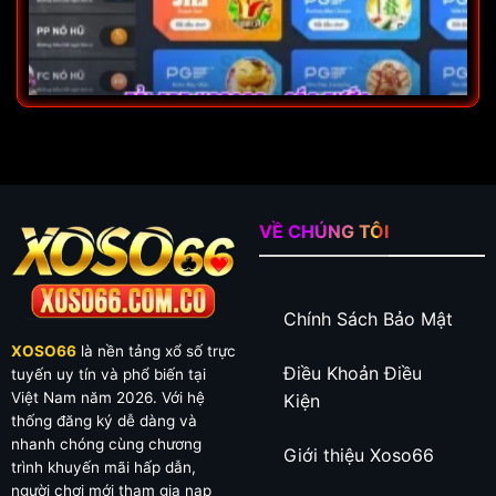
Tải App XOSO66 – Các Bước Nhanh Gọn Lẹ Không Lo Bị Chặn
VỀ CHÚNG TÔI
20
Th3
Chính Sách Bảo Mật
XOSO66
là nền tảng xổ số trực
Điều Khoản Điều
tuyến uy tín và phổ biến tại
Việt Nam năm 2026. Với hệ
Kiện
thống đăng ký dễ dàng và
nhanh chóng cùng chương
Giới thiệu Xoso66
trình khuyến mãi hấp dẫn,
người chơi mới tham gia nạp