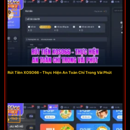
Rút Tiền XOSO66 – Thực Hiện An Toàn Chỉ Trong Vài Phút
20
Th3