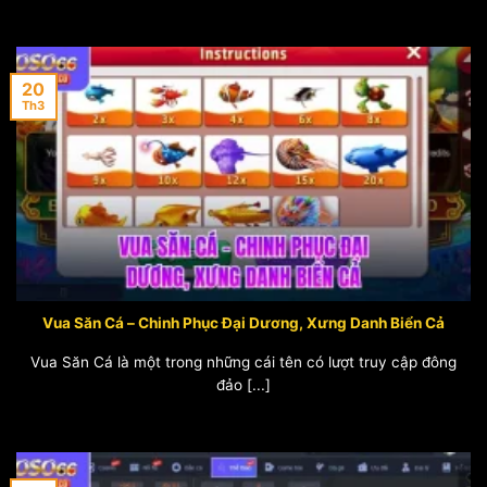
20
Th3
Vua Săn Cá – Chinh Phục Đại Dương, Xưng Danh Biển Cả
Vua Săn Cá là một trong những cái tên có lượt truy cập đông
đảo [...]