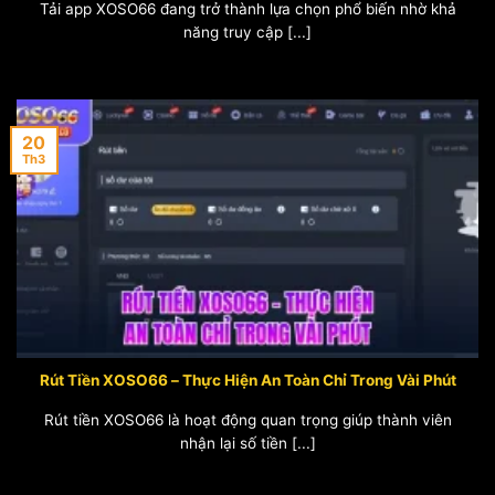
Tải app XOSO66 đang trở thành lựa chọn phổ biến nhờ khả
năng truy cập [...]
20
Th3
20
Th3
Rút Tiền XOSO66 – Thực Hiện An Toàn Chỉ Trong Vài Phút
Rút tiền XOSO66 là hoạt động quan trọng giúp thành viên
nhận lại số tiền [...]
Đăng Ký XOSO66 – Quy Trình Tạo Tài Khoản Nhanh Chóng