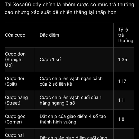
Tại Xoso66 đây chính là nhóm cược có mức trả thưởng
cao nhưng xác suất để chiến thắng lại thấp hơn:
Tỷ lệ
Cửa cược
Đặc điểm
trả
thưởng
Cược đơn
(Straight
Cược 1 số
1:35
Up)
Cược đôi
Cược chip lên vạch ngăn cách
1:17
(Split)
của 2 số liền kề
Cược hàng
Cược chip lên vạch cuối của 1
1:11
(Street)
hàng ngang 3 số
Cược góc
Đặt chip của giao điểm 4 số tạo
1:8
(Corner)
thành hình vuông
Cược hai
Đặt chip lên giao điểm cuối cùng