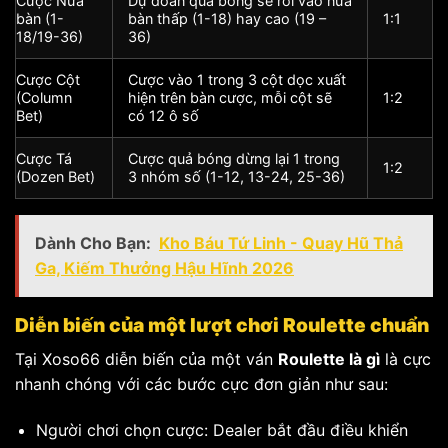
Cược Nửa
Dự đoán quả bóng sẽ rơi vào nửa
bàn (1-
bàn thấp (1-18) hay cao (19 –
1:1
18/19-36)
36)
Cược Cột
Cược vào 1 trong 3 cột dọc xuất
(Column
hiện trên bàn cược, mỗi cột sẽ
1:2
Bet)
có 12 ô số
Cược Tá
Cược quả bóng dừng lại 1 trong
1:2
(Dozen Bet)
3 nhóm số (1-12, 13-24, 25-36)
Dành Cho Bạn:
Kho Báu Tứ Linh - Quay Hũ Thả
Ga, Kiếm Thưởng Hậu Hĩnh 2026
Diễn biến của một lượt chơi Roulette chuẩn
Tại Xoso66 diễn biến của một ván
Roulette là gì
là cực
nhanh chóng với các bước cực đơn giản như sau:
Người chơi chọn cược: Dealer bắt đầu điều khiển