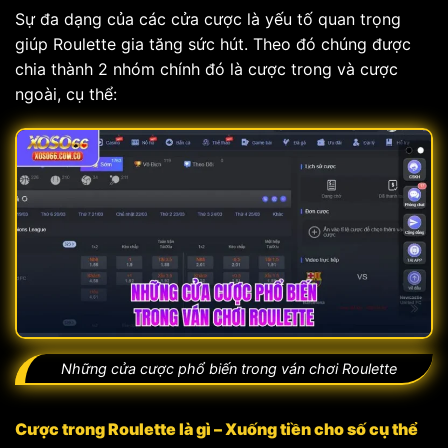
Sự đa dạng của các cửa cược là yếu tố quan trọng
giúp Roulette gia tăng sức hút. Theo đó chúng được
chia thành 2 nhóm chính đó là cược trong và cược
ngoài, cụ thể:
Những cửa cược phổ biến trong ván chơi Roulette
Cược trong Roulette là gì – Xuống tiền cho số cụ thể