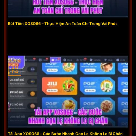
Rút Tiền XOSO66 – Thực Hiện An Toàn Chỉ Trong Vài Phút
20
Th3
Tải App XOSO66 – Các Bước Nhanh Gọn Lẹ Không Lo Bị Chặn