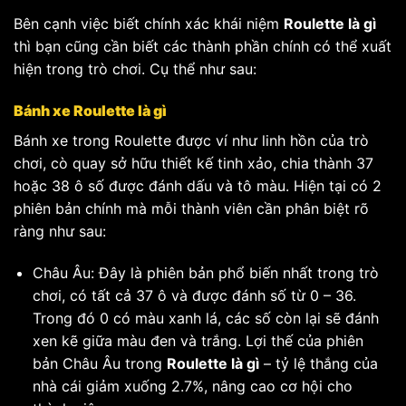
Bên cạnh việc biết chính xác khái niệm
Roulette là gì
thì bạn cũng cần biết các thành phần chính có thể xuất
hiện trong trò chơi. Cụ thể như sau:
Bánh xe Roulette là gì
Bánh xe trong Roulette được ví như linh hồn của trò
chơi, cò quay sở hữu thiết kế tinh xảo, chia thành 37
hoặc 38 ô số được đánh dấu và tô màu. Hiện tại có 2
phiên bản chính mà mỗi thành viên cần phân biệt rõ
ràng như sau:
Châu Âu: Đây là phiên bản phổ biến nhất trong trò
chơi, có tất cả 37 ô và được đánh số từ 0 – 36.
Trong đó 0 có màu xanh lá, các số còn lại sẽ đánh
xen kẽ giữa màu đen và trắng. Lợi thế của phiên
bản Châu Âu trong
Roulette là gì
– tỷ lệ thắng của
nhà cái giảm xuống 2.7%, nâng cao cơ hội cho